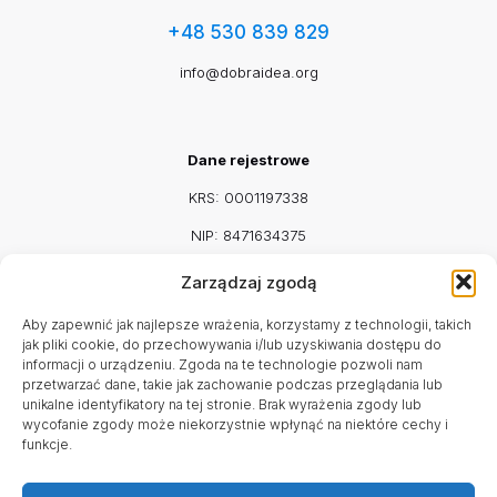
+48 530 839 829
info@dobraidea.org
Dane rejestrowe
KRS: 0001197338
NIP: 8471634375
REGON: 542917115
Zarządzaj zgodą
Facebook
Mail
Aby zapewnić jak najlepsze wrażenia, korzystamy z technologii, takich
jak pliki cookie, do przechowywania i/lub uzyskiwania dostępu do
informacji o urządzeniu. Zgoda na te technologie pozwoli nam
przetwarzać dane, takie jak zachowanie podczas przeglądania lub
unikalne identyfikatory na tej stronie. Brak wyrażenia zgody lub
Godziny pracy
wycofanie zgody może niekorzystnie wpłynąć na niektóre cechy i
funkcje.
Poniedziałek - Sobota
9:00 - 16:00