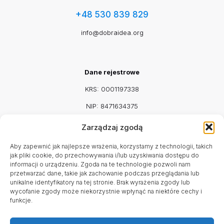
+48 530 839 829
info@dobraidea.org
Dane rejestrowe
KRS: 0001197338
NIP: 8471634375
REGON: 542917115
Zarządzaj zgodą
Facebook
Mail
Aby zapewnić jak najlepsze wrażenia, korzystamy z technologii, takich
jak pliki cookie, do przechowywania i/lub uzyskiwania dostępu do
informacji o urządzeniu. Zgoda na te technologie pozwoli nam
przetwarzać dane, takie jak zachowanie podczas przeglądania lub
unikalne identyfikatory na tej stronie. Brak wyrażenia zgody lub
Godziny pracy
wycofanie zgody może niekorzystnie wpłynąć na niektóre cechy i
funkcje.
Poniedziałek - Sobota
9:00 - 16:00