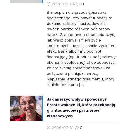
2026-08-04
0
Biznesplan dla przedsiębiorstwa
społecznego, czy nawet fundacji to
dokument, który musi zadowolić
dwóch bardzo różnych odbiorców
naraz. Grantodawca chce zobaczyć,
jak Wasz pomysł zmieni życie
konkretnych ludzi i jak zmierzycie ten
efekt. Bank albo inny podmiot
finansujący (np. fundusz pożyczkowy
ekonomii społecznej) chce zobaczyć,
że projekt się spina finansowo i że
pożyczone pieniądze wrócą.
Napisanie jednego dokumentu, który
realnie przekona
[…]
Jak mierzyć wpływ społeczny?
Proste wskaźniki, które przekonają
grantodawców i partnerów
biznesowych
2026-07-31
0