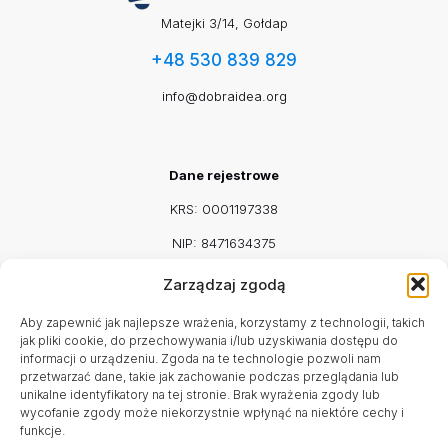
Matejki 3/14, Gołdap
+48 530 839 829
info@dobraidea.org
Dane rejestrowe
KRS: 0001197338
NIP: 8471634375
REGON: 542917115
Zarządzaj zgodą
Facebook
Mail
Aby zapewnić jak najlepsze wrażenia, korzystamy z technologii, takich
jak pliki cookie, do przechowywania i/lub uzyskiwania dostępu do
informacji o urządzeniu. Zgoda na te technologie pozwoli nam
przetwarzać dane, takie jak zachowanie podczas przeglądania lub
unikalne identyfikatory na tej stronie. Brak wyrażenia zgody lub
Godziny pracy
wycofanie zgody może niekorzystnie wpłynąć na niektóre cechy i
funkcje.
Poniedziałek - Sobota