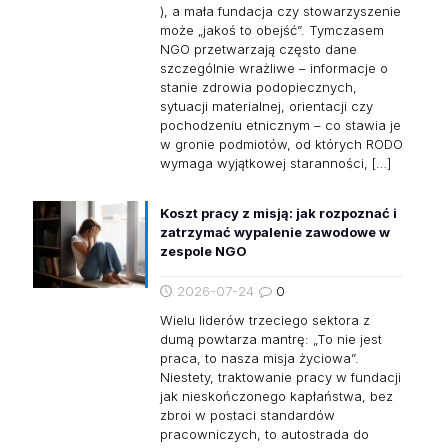
), a mała fundacja czy stowarzyszenie
może „jakoś to obejść”. Tymczasem
NGO przetwarzają często dane
szczególnie wrażliwe – informacje o
stanie zdrowia podopiecznych,
sytuacji materialnej, orientacji czy
pochodzeniu etnicznym – co stawia je
w gronie podmiotów, od których RODO
wymaga wyjątkowej staranności,
[…]
Koszt pracy z misją: jak rozpoznać i
zatrzymać wypalenie zawodowe w
zespole NGO
2026-07-24
0
Wielu liderów trzeciego sektora z
dumą powtarza mantrę: „To nie jest
praca, to nasza misja życiowa”.
Niestety, traktowanie pracy w fundacji
jak nieskończonego kapłaństwa, bez
zbroi w postaci standardów
pracowniczych, to autostrada do