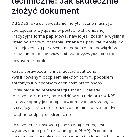
techniczne: Jak skutecznie
złożyć dokument
Od 2023 roku sprawozdanie merytoryczne musi być
sporządzone wyłącznie w postaci elektronicznej.
Tradycyjna forma papierowa, nawet jeśli zostanie wysłana
listem poleconym, zostanie uznana za prawnie niebyłą, co
jest najczęstszą przyczyną niedopełnienia obowiązków
przez fundacje o dłuższym stażu, przyzwyczajone do
dawnych procedur.
Każde sprawozdanie musi zostać opatrzone
kwalifikowanym podpisem elektronicznym, podpisem
zaufanym lub podpisem osobistym przez osoby
uprawnione do reprezentacji fundacji.
Zasady
reprezentacji należy sprawdzić w statucie oraz w KRS –
jeśli wymagany jest podpis dwóch członków zarządu
działających łącznie, sprawozdanie musi posiadać dwa
odrębne podpisy elektroniczne.
Powszechnie stosowaną i bezpłatną metodą jest
wykorzystanie profilu zaufanego (ePUAP). Proces ten
wymaga wgrania pliku sprawozdania (najlepiej w formacie