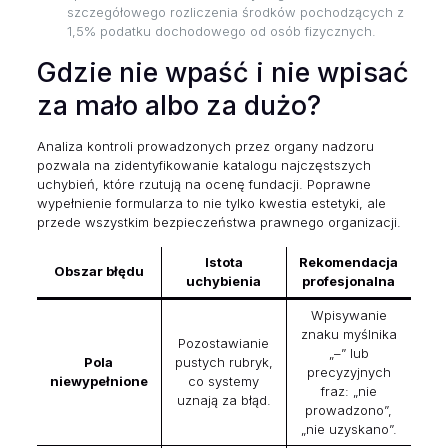
szczegółowego rozliczenia środków pochodzących z
1,5% podatku dochodowego od osób fizycznych.
Gdzie nie wpaść i nie wpisać
za mało albo za dużo?
Analiza kontroli prowadzonych przez organy nadzoru
pozwala na zidentyfikowanie katalogu najczęstszych
uchybień, które rzutują na ocenę fundacji. Poprawne
wypełnienie formularza to nie tylko kwestia estetyki, ale
przede wszystkim bezpieczeństwa prawnego organizacji.
Istota
Rekomendacja
Obszar błędu
uchybienia
profesjonalna
Wpisywanie
znaku myślnika
Pozostawianie
„–” lub
Pola
pustych rubryk,
precyzyjnych
niewypełnione
co systemy
fraz: „nie
uznają za błąd.
prowadzono”,
„nie uzyskano”.