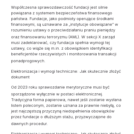
Współczesna sprawozdawczość fundacji jest silnie
powiązana z systemem bezpieczeństwa finansowego
państwa. Fundacje, jako podmioty operujące środkami
finansowymi, są uznawane za „instytucje obowiązane” w
rozumieniu ustawy o przeciwdziałaniu praniu pieniędzy
oraz finansowaniu terroryzmu (AML).
W sekcji X zarząd
musi zadeklarować, czy fundacja spełnia wymogi tej
ustawy, co wiąże się m.in. z obowiązkiem identyfikacji
beneficjentów rzeczywistych i monitorowania transakcji
ponadprogowych.
Elektronizacja i wymogi techniczne: Jak skutecznie złożyć
dokument
Od 2023 roku sprawozdanie merytoryczne musi być
sporządzone wyłącznie w postaci elektronicznej.
Tradycyjna forma papierowa, nawet jeśli zostanie wysłana
listem poleconym, zostanie uznana za prawnie niebyłą, co
jest najczęstszą przyczyną niedopełnienia obowiązków
przez fundacje o dłuższym stażu, przyzwyczajone do
dawnych procedur.
Elektronizacja i wymogi techniczne: Jak skutecznie złożyć