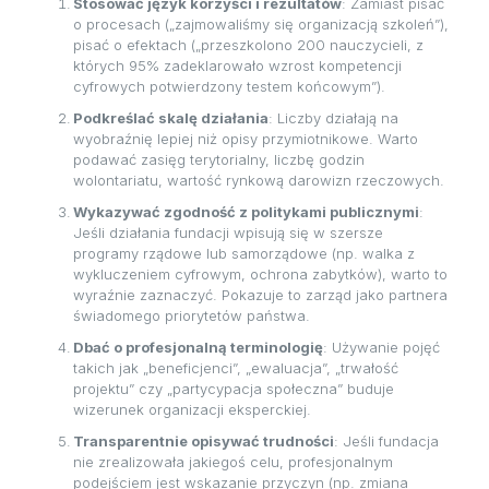
Stosować język korzyści i rezultatów
: Zamiast pisać
o procesach („zajmowaliśmy się organizacją szkoleń”),
pisać o efektach („przeszkolono 200 nauczycieli, z
których 95% zadeklarowało wzrost kompetencji
cyfrowych potwierdzony testem końcowym”).
Podkreślać skalę działania
: Liczby działają na
wyobraźnię lepiej niż opisy przymiotnikowe. Warto
podawać zasięg terytorialny, liczbę godzin
wolontariatu, wartość rynkową darowizn rzeczowych.
Wykazywać zgodność z politykami publicznymi
:
Jeśli działania fundacji wpisują się w szersze
programy rządowe lub samorządowe (np. walka z
wykluczeniem cyfrowym, ochrona zabytków), warto to
wyraźnie zaznaczyć. Pokazuje to zarząd jako partnera
świadomego priorytetów państwa.
Dbać o profesjonalną terminologię
: Używanie pojęć
takich jak „beneficjenci”, „ewaluacja”, „trwałość
projektu” czy „partycypacja społeczna” buduje
wizerunek organizacji eksperckiej.
Transparentnie opisywać trudności
: Jeśli fundacja
nie zrealizowała jakiegoś celu, profesjonalnym
podejściem jest wskazanie przyczyn (np. zmiana