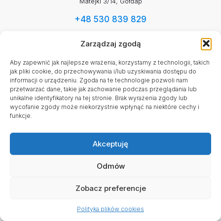
Matejki 3/14, Gołdap
+48 530 839 829
info@dobraidea.org
Zarządzaj zgodą
Aby zapewnić jak najlepsze wrażenia, korzystamy z technologii, takich
jak pliki cookie, do przechowywania i/lub uzyskiwania dostępu do
Dane rejestrowe
informacji o urządzeniu. Zgoda na te technologie pozwoli nam
przetwarzać dane, takie jak zachowanie podczas przeglądania lub
KRS: 0001197338
unikalne identyfikatory na tej stronie. Brak wyrażenia zgody lub
wycofanie zgody może niekorzystnie wpłynąć na niektóre cechy i
NIP: 8471634375
funkcje.
REGON: 542917115
Akceptuję
Facebook
Mail
Odmów
Zobacz preferencje
Godziny pracy
Poniedziałek - Sobota
Polityka plików cookies
9:00 - 16:00