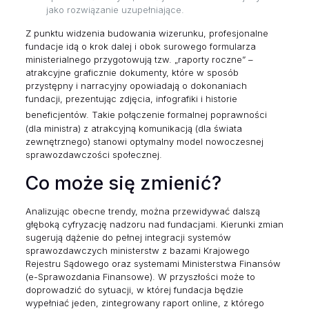
jako rozwiązanie uzupełniające.
Z punktu widzenia budowania wizerunku, profesjonalne
fundacje idą o krok dalej i obok surowego formularza
ministerialnego przygotowują tzw. „raporty roczne” –
atrakcyjne graficznie dokumenty, które w sposób
przystępny i narracyjny opowiadają o dokonaniach
fundacji, prezentując zdjęcia, infografiki i historie
beneficjentów.
Takie połączenie formalnej poprawności
(dla ministra) z atrakcyjną komunikacją (dla świata
zewnętrznego) stanowi optymalny model nowoczesnej
sprawozdawczości społecznej.
Co może się zmienić?
Analizując obecne trendy, można przewidywać dalszą
głęboką cyfryzację nadzoru nad fundacjami. Kierunki zmian
sugerują dążenie do pełnej integracji systemów
sprawozdawczych ministerstw z bazami Krajowego
Rejestru Sądowego oraz systemami Ministerstwa Finansów
(e-Sprawozdania Finansowe). W przyszłości może to
doprowadzić do sytuacji, w której fundacja będzie
wypełniać jeden, zintegrowany raport online, z którego