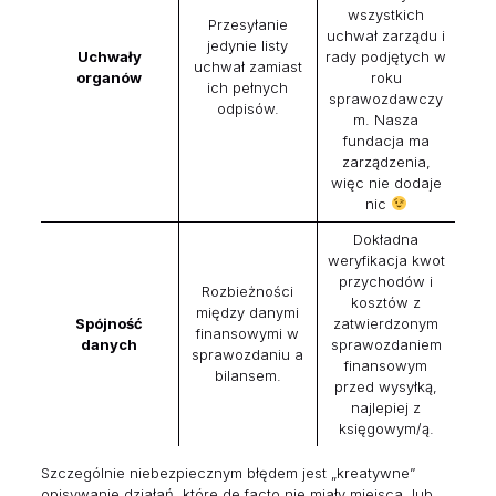
wszystkich
Przesyłanie
uchwał zarządu i
jedynie listy
Uchwały
rady podjętych w
uchwał zamiast
organów
roku
ich pełnych
sprawozdawczy
odpisów.
m. Nasza
fundacja ma
zarządzenia,
więc nie dodaje
nic
Dokładna
weryfikacja kwot
przychodów i
Rozbieżności
kosztów z
między danymi
Spójność
zatwierdzonym
finansowymi w
danych
sprawozdaniem
sprawozdaniu a
finansowym
bilansem.
przed wysyłką,
najlepiej z
księgowym/ą.
Szczególnie niebezpiecznym błędem jest „kreatywne”
opisywanie działań, które de facto nie miały miejsca, lub