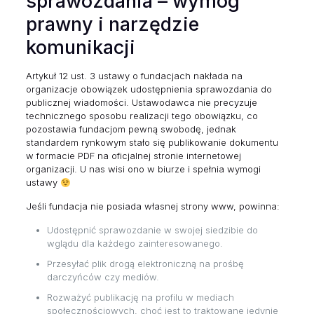
sprawozdania – wymóg
prawny i narzędzie
komunikacji
Artykuł 12 ust. 3 ustawy o fundacjach nakłada na
organizacje obowiązek udostępnienia sprawozdania do
publicznej wiadomości. Ustawodawca nie precyzuje
technicznego sposobu realizacji tego obowiązku, co
pozostawia fundacjom pewną swobodę, jednak
standardem rynkowym stało się publikowanie dokumentu
w formacie PDF na oficjalnej stronie internetowej
organizacji. U nas wisi ono w biurze i spełnia wymogi
ustawy
Jeśli fundacja nie posiada własnej strony www, powinna:
Udostępnić sprawozdanie w swojej siedzibie do
wglądu dla każdego zainteresowanego.
Przesyłać plik drogą elektroniczną na prośbę
darczyńców czy mediów.
Rozważyć publikację na profilu w mediach
społecznościowych, choć jest to traktowane jedynie