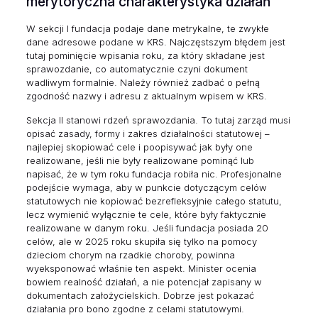
merytoryczna charakterystyka działań
W sekcji I fundacja podaje dane metrykalne, te zwykłe
dane adresowe podane w KRS. Najczęstszym błędem jest
tutaj pominięcie wpisania roku, za który składane jest
sprawozdanie, co automatycznie czyni dokument
wadliwym formalnie. Należy również zadbać o pełną
zgodność nazwy i adresu z aktualnym wpisem w KRS.
Sekcja II stanowi rdzeń sprawozdania. To tutaj zarząd musi
opisać zasady, formy i zakres działalności statutowej –
najlepiej skopiować cele i poopisywać jak były one
realizowane, jeśli nie były realizowane pominąć lub
napisać, że w tym roku fundacja robiła nic. Profesjonalne
podejście wymaga, aby w punkcie dotyczącym celów
statutowych nie kopiować bezrefleksyjnie całego statutu,
lecz wymienić wyłącznie te cele, które były faktycznie
realizowane w danym roku. Jeśli fundacja posiada 20
celów, ale w 2025 roku skupiła się tylko na pomocy
dzieciom chorym na rzadkie choroby, powinna
wyeksponować właśnie ten aspekt. Minister ocenia
bowiem realność działań, a nie potencjał zapisany w
dokumentach założycielskich. Dobrze jest pokazać
działania pro bono zgodne z celami statutowymi.