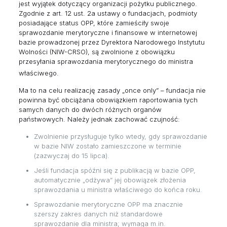
jest wyjątek dotyczący organizacji pożytku publicznego.
Zgodnie z art. 12 ust. 2a ustawy o fundacjach, podmioty
posiadające status OPP, które zamieściły swoje
sprawozdanie merytoryczne i finansowe w internetowej
bazie prowadzonej przez Dyrektora Narodowego Instytutu
Wolności (NIW-CRSO), są zwolnione z obowiązku
przesyłania sprawozdania merytorycznego do ministra
właściwego.
Ma to na celu realizację zasady „once only” – fundacja nie
powinna być obciążana obowiązkiem raportowania tych
samych danych do dwóch różnych organów
państwowych. Należy jednak zachować czujność:
Zwolnienie przysługuje tylko wtedy, gdy sprawozdanie
w bazie NIW zostało zamieszczone w terminie
(zazwyczaj do 15 lipca).
Jeśli fundacja spóźni się z publikacją w bazie OPP,
automatycznie „odżywa” jej obowiązek złożenia
sprawozdania u ministra właściwego do końca roku.
Sprawozdanie merytoryczne OPP ma znacznie
szerszy zakres danych niż standardowe
sprawozdanie dla ministra; wymaga m.in.