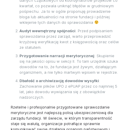
danych cząstkowych od koordynatorów projektów co
kwartał, co pozwala uniknąć błędów w grudniowym
pośpiechu. Ja to w ogóle proponuję prowadzenie
bloga lub aktualności na stronie fundacji i później
wklejenie tych danych do sprawozdania
Audyt wewnętrzny spójności
: Przed podpisaniem
sprawozdania przez zarząd, warto przeprowadzić
krzyżową weryfikację kwot z księgowością oraz celów
ze statutem.
Przygotowanie narracji merytorycznej
: Skupienie
się na jakości opisu w sekcji II. To tam urzędnik szuka
dowodów na to, że fundacja jest żywym, działającym
organizmem, a nie tylko martwym wpisem w rejestrze.
Dbałość o archiwizację dowodów wysyłki
:
Zachowanie plików UPO z ePUAP przez co najmniej 5
lat, jako dowodu wywiązania się z obowiązków
nadzorczych.
Rzetelne i profesjonalnie przygotowane sprawozdanie
merytoryczne jest najlepszą polisą ubezpieczeniową dla
zarządu fundacji. W świecie, w którym transparentność
staje się walutą, organizacje potrafiące sprawnie
komunikować swoje działania organom państwowym i