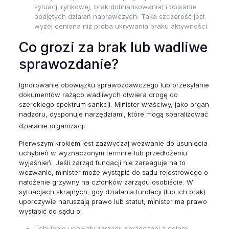
sytuacji rynkowej, brak dofinansowania) i opisanie
podjętych działań naprawczych. Taka szczerość jest
wyżej ceniona niż próba ukrywania braku aktywności.
Co grozi za brak lub wadliwe
sprawozdanie?
Ignorowanie obowiązku sprawozdawczego lub przesyłanie
dokumentów rażąco wadliwych otwiera drogę do
szerokiego spektrum sankcji. Minister właściwy, jako organ
nadzoru, dysponuje narzędziami, które mogą sparaliżować
działanie organizacji.
Pierwszym krokiem jest zazwyczaj wezwanie do usunięcia
uchybień w wyznaczonym terminie lub przedłożeniu
wyjaśnień. Jeśli zarząd fundacji nie zareaguje na to
wezwanie, minister może wystąpić do sądu rejestrowego o
nałożenie grzywny na członków zarządu osobiście. W
sytuacjach skrajnych, gdy działania fundacji (lub ich brak)
uporczywie naruszają prawo lub statut, minister ma prawo
wystąpić do sądu o:
Uchylenie uchwały zarządu sprzecznej z celami