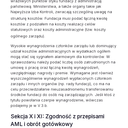
wrażliwych punktów styku fundacji z administracją
państwową. Ministerstwa, a także organy takie jak
Najwyższa Izba Kontroli, zwracają szczególną uwagę na
strukturę kosztów.
Fundacja musi podać łączną kwotę
kosztów z podziałem na koszty realizacji celów
statutowych oraz koszty administracyjne (tzw. koszty
ogólnego zarządu).
Wysokie wynagrodzenia członków zarządu lub dominujący
udział kosztów administracyjnych w wydatkach ogółem
mogą stać się sygnałem alarmowym dla kontrolerów. W
sprawozdaniu należy podać liczbę osób zatrudnionych na
umowę o pracę oraz łączną kwotę wynagrodzeń,
uwzględniając nagrody i premie. Wymagane jest również
wyszczególnienie wynagrodzeń wypłaconych członkom
zarządu i innych organów (np. rady fundacji), co ma na
celu przeciwdziałanie nieuzasadnionemu transferowaniu
środków fundacji do osób nią zarządzających. Jeśli ktoś z
tytułu powołania czerpie wynagrodzenie, wówczas
podajemy je w V.3.b.
Sekcja X i XI: Zgodność z przepisami
AML i obrót gotówkowy