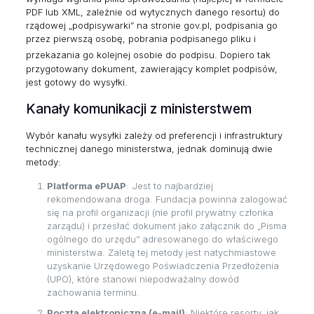
PDF lub XML, zależnie od wytycznych danego resortu) do
rządowej „podpisywarki” na stronie gov.pl, podpisania go
przez pierwszą osobę, pobrania podpisanego pliku i
przekazania go kolejnej osobie do podpisu.
Dopiero tak
przygotowany dokument, zawierający komplet podpisów,
jest gotowy do wysyłki.
Kanały komunikacji z ministerstwem
Wybór kanału wysyłki zależy od preferencji i infrastruktury
technicznej danego ministerstwa, jednak dominują dwie
metody:
Platforma ePUAP
: Jest to najbardziej
rekomendowana droga. Fundacja powinna zalogować
się na profil organizacji (nie profil prywatny członka
zarządu) i przesłać dokument jako załącznik do „Pisma
ogólnego do urzędu” adresowanego do właściwego
ministerstwa. Zaletą tej metody jest natychmiastowe
uzyskanie Urzędowego Poświadczenia Przedłożenia
(UPO), które stanowi niepodważalny dowód
zachowania terminu.
Poczta elektroniczna (e-mail)
: Niektóre resorty, jak