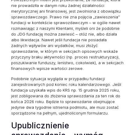
nie prowadziła w danym roku żadnej działalności
merytorycznej ani finansowej, jest zwolniona z obowiązku
sprawozdawczego. Prawo nie zna pojęcia „zawieszenia”
fundacji w kontekście sprawozdawczym – w ogóle nawet
rozmawiając z naszymi Klientami, myśleli oni że podobnie
do JDG fundację można zawiesić – otóż nie, albo działa
albo likwidacja. Nawet jeśli fundacja nie posiadała
żadnych wpływów ani wydatków, musi złożyć
sprawozdanie, w którym w sekcjach opisowych wskaże
przyczyny braku aktywności (np. proces restrukturyzacji,
poszukiwanie funduszy, lenistwo, cokolwiek), a w sekcjach
finansowych wpisze wartości zerowe.
Podobnie sytuacja wygląda w przypadku fundacji
zarejestrowanych pod koniec roku kalendarzowego. Jeśli
fundacja uzyskała wpis do KRS np. 15 grudnia 2025 roku,
jest zobligowana do złożenia sprawozdania za ten rok do
końca 2026 roku. Będzie to sprawozdanie obejmujące
jedynie dwa tygodnie istnienia podmiotu, ale musi zostać
sporządzone na pełnym, ujednoliconym formularzu.
Upublicznienie