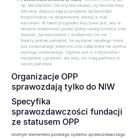
np. Ministerstwo Obrony Narodowej czy Ministerstwo
Zdrowia, dopuszczają przesyłanie sprawozdań
bezpośrednio na dedykowane adresy e-mail
kancelarii. W takim przypadku kluczowe jest, aby w
temacie wiadomości podać pełną nazwę fundacji oraz
dopisek „Sprawozdanie z działalności za rok…”.
Należy jednak pamiętać, że wysłanie zwykłego maila
bez podpisanego elektronicznie załącznika nie spełnia
wymogu ustawowego. Ogólnie jest to irracjonalne i
niezgodne z prawem, ale okej, oni mają państwo w
swoim państwie.
Organizacje OPP
sprawozdają tylko do NIW
Specyfika
sprawozdawczości fundacji
ze statusem OPP
Istotnym elementem polskiego systemu sprawozdawczego