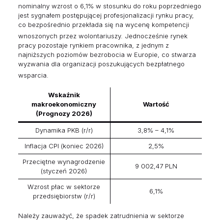
nominalny wzrost o 6,1% w stosunku do roku poprzedniego
jest sygnałem postępującej profesjonalizacji rynku pracy,
co bezpośrednio przekłada się na wycenę kompetencji
wnoszonych przez wolontariuszy.
Jednocześnie rynek
pracy pozostaje rynkiem pracownika, z jednym z
najniższych poziomów bezrobocia w Europie, co stwarza
wyzwania dla organizacji poszukujących bezpłatnego
wsparcia.
Wskaźnik
makroekonomiczny
Wartość
(Prognozy 2026)
Dynamika PKB (r/r)
3,8% – 4,1%
Inflacja CPI (koniec 2026)
2,5%
Przeciętne wynagrodzenie
9 002,47 PLN
(styczeń 2026)
Wzrost płac w sektorze
6,1%
przedsiębiorstw (r/r)
Należy zauważyć, że spadek zatrudnienia w sektorze