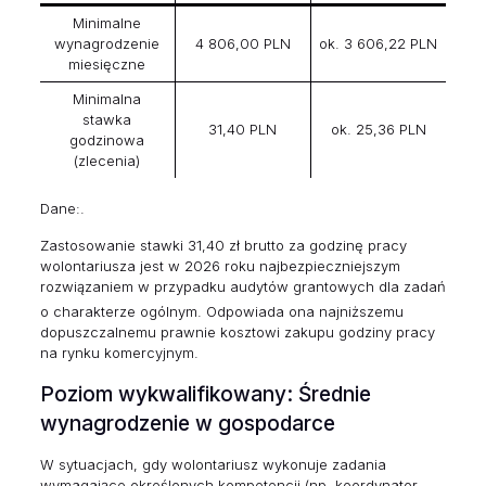
Minimalne
wynagrodzenie
4 806,00 PLN
ok. 3 606,22 PLN
miesięczne
Minimalna
stawka
31,40 PLN
ok. 25,36 PLN
godzinowa
(zlecenia)
Dane:.
Zastosowanie stawki 31,40 zł brutto za godzinę pracy
wolontariusza jest w 2026 roku najbezpieczniejszym
rozwiązaniem w przypadku audytów grantowych dla zadań
o charakterze ogólnym.
Odpowiada ona najniższemu
dopuszczalnemu prawnie kosztowi zakupu godziny pracy
na rynku komercyjnym.
Poziom wykwalifikowany: Średnie
wynagrodzenie w gospodarce
W sytuacjach, gdy wolontariusz wykonuje zadania
wymagające określonych kompetencji (np. koordynator