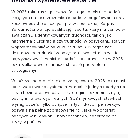
Badania i systemowe wsparcie
W 2026 roku rusza pierwsza fala ogólnopolskich badań
mających na celu zrozumienie barier zaangażowania oraz
kosztów psychologicznych pracy społecznej. Korpus
Solidarności planuje publikację raportu, który ma pomóc w
zwalczaniu zidentyfikowanych trudności, takich jak
nadmierna biurokracja czy trudności w pozyskaniu stałych
współpracowników. W 2025 roku aż 61% organizacji
deklarowało trudności w pozyskaniu wolontariuszy – to
najwyższy wynik w historii badań, co sprawia, że w 2026
roku walka o wolontariusza staje się priorytetem
strategicznym.
Współczesna organizacja pozarządowa w 2026 roku musi
operować dwoma systemami wartości: jednym opartym na
misji i bezinteresowności, oraz drugim – ekonomicznym,
opartym na twardych danych GUS i rynkowych stawkach
wynagrodzeń. Tylko połączenie tych dwóch perspektyw
pozwala na pełne zobrazowanie roli, jaką wolontariat
odgrywa w budowaniu nowoczesnego, odpornego na
kryzysy państwa.