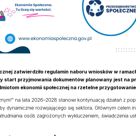
ołecznej zatwierdziło regulamin naboru wniosków w rama
ny start przyjmowania dokumentów planowany jest na pr
dmiotom ekonomii społecznej na rzetelne przygotowanie 
ym!” na lata 2026–2028 stanowi kontynuację działań z popr
eby dynamicznie rozwijającego się sektora. Głównym celem in
zatrudniania osób zagrożonych wykluczeniem, świadczenia u