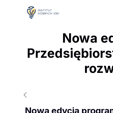
Nowa ed
Przedsiębior
rozw
Nowa edycja progra