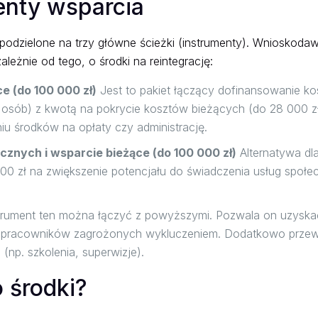
enty wsparcia
podzielone na trzy główne ścieżki (instrumenty). Wnioskod
eżnie od tego, o środki na reintegrację:
e (do 100 000 zł)
Jest to pakiet łączący dofinansowanie kos
 osób) z kwotą na pokrycie kosztów bieżących (do 28 000 zł)
u środków na opłaty czy administrację.
cznych i wsparcie bieżące (do 100 000 zł)
Alternatywa dl
 000 zł na zwiększenie potencjału do świadczenia usług społ
trument ten można łączyć z powyższymi. Pozwala on uzyskać
la pracowników zagrożonych wykluczeniem. Dodatkowo przew
 (np. szkolenia, superwizje).
 środki?