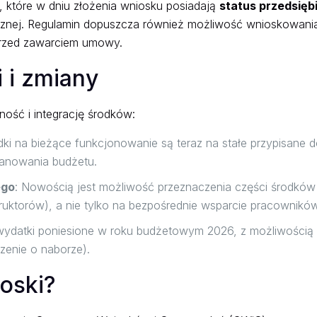
które w dniu złożenia wniosku posiadają
status przedsięb
znej. Regulamin dopuszcza również możliwość wnioskowania
przed zawarciem umowy.
 i zmiany
ość i integrację środków:
dki na bieżące funkcjonowanie są teraz na stałe przypisane 
lanowania budżetu.
ego
: Nowością jest możliwość przeznaczenia części środków 
ruktorów), a nie tylko na bezpośrednie wsparcie pracowników
wydatki poniesione w roku budżetowym 2026, z możliwością 
szenie o naborze).
ioski?