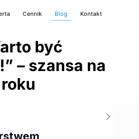
erta
Cennik
Blog
Kontakt
arto być
” – szansa na
 roku
orstwem