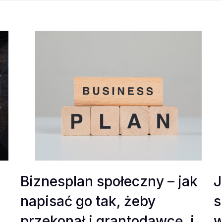
Biznesplan społeczny – jak
J
napisać go tak, żeby
s
przekonał i grantodawcę, i
w