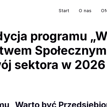
Start
O nas
Of
ycja programu „W
stwem Społecznym!
ój sektora w 2026
mu „Warto być Przedsiębi