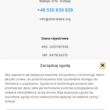
Matejki 3/14, Gołdap
+48 530 839 829
info@dobraidea.org
Dane rejestrowe
KRS: 0001197338
NIP: 8471634375
REGON: 542917115
Zarządzaj zgodą
Facebook
Mail
Aby zapewnić jak najlepsze wrażenia, korzystamy z technologii, takich
jak pliki cookie, do przechowywania i/lub uzyskiwania dostępu do
informacji o urządzeniu. Zgoda na te technologie pozwoli nam
przetwarzać dane, takie jak zachowanie podczas przeglądania lub
unikalne identyfikatory na tej stronie. Brak wyrażenia zgody lub
Godziny pracy
wycofanie zgody może niekorzystnie wpłynąć na niektóre cechy i
funkcje.
Poniedziałek - Sobota
9:00 - 16:00