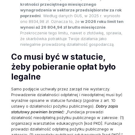
krotności przeciętnego miesięcznego
wynagrodzenia w sektorze przedsiębiorstw za rok
poprzedni
. Według danych GUS, w 2025 r. wyniosło
ono 8934,98 zł. Oznacza to, że
w 2026 roku limit ten
wynosi aż 26 804,94 zł brutto miesięcznie
.
Przekroczenie tego limitu, nawet o złotówkę, sprawia,
że skarbówka potraktuje Twoje działania jako
nielegalnie prowadzoną działalność gospodarczą.
Co musi być w statucie,
żeby pobieranie opłat było
legalne
Samo podjęcie uchwały przez zarząd nie wystarczy.
Prowadzenie działalności odpłatnej i nieodpłatnej musi być
wyraźnie opisane w statucie fundacji (zgodnie z art. 10
ustawy o działalności pożytku publicznego).
Dobry zapis
statutowy powinien brzmieć:
„Fundacja prowadzi
działalność nieodpłatną pożytku publicznego w zakresie: (1)
organizacji warsztatów edukacyjnych [kod PKD]. Fundacja
prowadzi działalność odpłatną pożytku publicznego w
zakresie: (1) sprzedaży publikacji edukacyjnych [kod PKD].”.