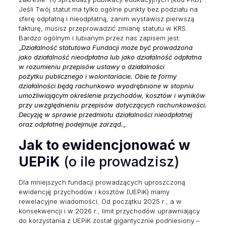
Jeśli Twój statut ma tylko ogólne punkty bez podziału na
sferę odpłatną i nieodpłatną, zanim wystawisz pierwszą
fakturę, musisz przeprowadzić zmianę statutu w KRS.
Bardzo ogólnym i lubianym przez nas zapisem jest:
„
Działalność statutowa Fundacji może być prowadzona
jako działalność nieodpłatna lub jako działalność odpłatna
w rozumieniu przepisów ustawy o działalności
pożytku publicznego i wolontariacie. Obie te formy
działalności będą rachunkowo wyodrębnione w stopniu
umożliwiającym określenie przychodów, kosztów i wyników
przy uwzględnieniu przepisów dotyczących rachunkowości.
Decyzję w sprawie przedmiotu działalności nieodpłatnej
oraz odpłatnej podejmuje zarząd.
„.
Jak to ewidencjonować w
UEPiK
(o ile prowadzisz)
Dla mniejszych fundacji prowadzących uproszczoną
ewidencję przychodów i kosztów (UEPiK) mamy
rewelacyjne wiadomości. Od początku 2025 r., a w
konsekwencji i w 2026 r., limit przychodów uprawniający
do korzystania z UEPiK został gigantycznie podniesiony –