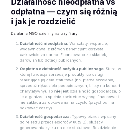
Działalność nieodpłatna vs
odpłatna — czym się różnią
i jak je rozdzielić
Działania NGO dzielimy na trzy filary:
Działalność nieodpłatna:
Warsztaty, wsparcie,
wydawnictwa, z których beneficjent korzysta
całkowicie za darmo. Finansowana ze składek,
darowizn lub dotacji publicznych.
Odpłatna działalność pożytku publicznego:
Sfera, w
której fundacja sprzedaje produkty lub usługi
realizujące jej cele statutowe (np. płatne szkolenia,
sprzedaż rękodzieła podopiecznych, bilety na koncert
charytatywny). To
nie jest
działalność gospodarcza, o
ile organizacja spełnia konkretne wymogi finansowe i
nie zakłada zarobkowania na czysto (przychód ma
pokrywać koszty) .
Działalność gospodarcza:
Typowy biznes wpisany
do rejestru przedsiębiorców (KRS-Z), służący
generowaniu zysku na cele statutowe. Rozdzielenie