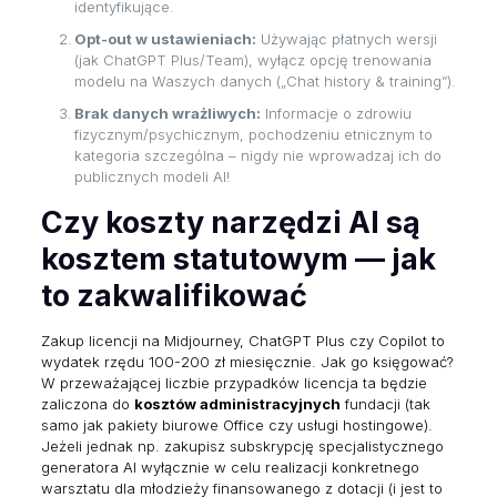
identyfikujące.
Opt-out w ustawieniach:
Używając płatnych wersji
(jak ChatGPT Plus/Team), wyłącz opcję trenowania
modelu na Waszych danych („Chat history & training”).
Brak danych wrażliwych:
Informacje o zdrowiu
fizycznym/psychicznym, pochodzeniu etnicznym to
kategoria szczególna – nigdy nie wprowadzaj ich do
publicznych modeli AI!
Czy koszty narzędzi AI są
kosztem statutowym — jak
to zakwalifikować
Zakup licencji na Midjourney, ChatGPT Plus czy Copilot to
wydatek rzędu 100-200 zł miesięcznie. Jak go księgować?
W przeważającej liczbie przypadków licencja ta będzie
zaliczona do
kosztów administracyjnych
fundacji (tak
samo jak pakiety biurowe Office czy usługi hostingowe).
Jeżeli jednak np. zakupisz subskrypcję specjalistycznego
generatora AI wyłącznie w celu realizacji konkretnego
warsztatu dla młodzieży finansowanego z dotacji (i jest to