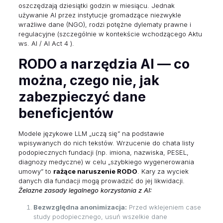
oszczędzają dziesiątki godzin w miesiącu. Jednak
używanie AI przez instytucje gromadzące niezwykle
wrażliwe dane (NGO), rodzi potężne dylematy prawne i
regulacyjne (szczególnie w kontekście wchodzącego Aktu
ws. AI / AI Act 4 ).
RODO a narzędzia AI — co
można, czego nie, jak
zabezpieczyć dane
beneficjentów
Modele językowe LLM „uczą się” na podstawie
wpisywanych do nich tekstów. Wrzucenie do chata listy
podopiecznych fundacji (np. imiona, nazwiska, PESEL,
diagnozy medyczne) w celu „szybkiego wygenerowania
umowy” to
rażące naruszenie RODO
. Kary za wyciek
danych dla fundacji mogą prowadzić do jej likwidacji.
Żelazne zasady legalnego korzystania z AI:
Bezwzględna anonimizacja:
Przed wklejeniem case
study podopiecznego, usuń wszelkie dane