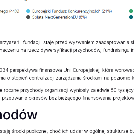
warzyszeń i fundacji, staje przed wyzwaniem zaadaptowania 
 znaczeniu na rzecz dywersyfikacji przychodów, fundraising
34 perspektywa finansowa Unii Europejskiej, która wprowa
a o stopień centralizacji zarządzania środkami na poziomie 
e roczne przychody organizacji wyniosły zaledwie 50 tysięc
a przetrwanie okresów bez bieżącego finansowania projekto
chodów
ją środki publiczne, choć ich udział w ogólnej strukturze 