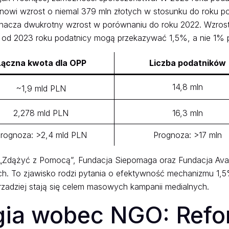
anowi wzrost o niemal 379 mln złotych w stosunku do roku p
nacza dwukrotny wzrost w porównaniu do roku 2022. Wzrost te
 od 2023 roku podatnicy mogą przekazywać 1,5%, a nie 1% 
Łączna kwota dla OPP
Liczba podatników
14,8 mln
~1,9 mld PLN
2,278 mld PLN
16,3 mln
rognoza: >2,4 mld PLN
Prognoza: >17 mln
m „Zdążyć z Pomocą”, Fundacja Siepomaga oraz Fundacja Ava
ych. To zjawisko rodzi pytania o efektywność mechanizmu 1,
zadziej stają się celem masowych kampanii medialnych.
gia wobec NGO: Ref