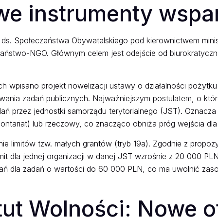
owe instrumenty wspa
 ds. Społeczeństwa Obywatelskiego pod kierownictwem ministr
i państwo-NGO. Głównym celem jest odejście od biurokratyczn
 wpisano projekt nowelizacji ustawy o działalności pożytku 
nia zadań publicznych. Najważniejszym postulatem, o który s
ń przez jednostki samorządu terytorialnego (JST). Oznacza 
ntariat) lub rzeczowy, co znacząco obniża próg wejścia dla
nie limitów tzw. małych grantów (tryb 19a). Zgodnie z propo
mit dla jednej organizacji w danej JST wzrośnie z 20 000 
ań dla zadań o wartości do 60 000 PLN, co ma uwolnić za
ut Wolności: Nowe ot