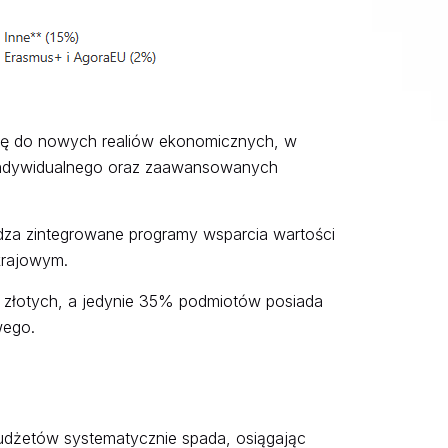
się do nowych realiów ekonomicznych, w
u indywidualnego oraz zaawansowanych
dza zintegrowane programy wsparcia wartości
krajowym.
y złotych, a jedynie 35% podmiotów posiada
wego.
budżetów systematycznie spada, osiągając