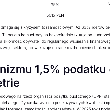
N
35%
3615 PLN
 zmaga się z kryzysem tożsamościowym. Aż 63% liderów orga
.
Ta bariera komunikacyjna bezpośrednio rzutuje na trudnoś
cza skłonność obywateli do regularnego wspierania finansowe
ozwoju sektora, co wskazuje na silne rozdrobnienie i brak s
nizmu 1,5% podatku
trie
wego na rzecz organizacji pożytku publicznego (OPP) stał 
atelskiego. Dynamika wzrostu przekazywanych kwot jest im
 jak i rosnącej zamożności społeczeństwa. W 2025 roku poda