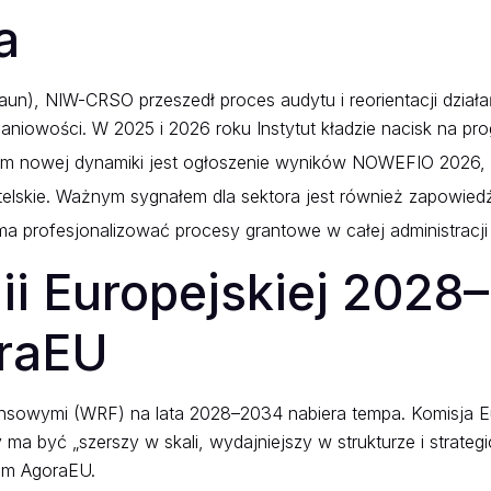
a
n), NIW-CRSO przeszedł proces audytu i reorientacji działań
niowości. W 2025 i 2026 roku Instytut kładzie nacisk na p
m nowej dynamiki jest ogłoszenie wyników NOWEFIO 2026, w 
lskie.
Ważnym sygnałem dla sektora jest również zapowiedź
 profesjonalizować procesy grantowe w całej administracji
i Europejskiej 2028
oraEU
ansowymi (WRF) na lata 2028–2034 nabiera tempa. Komisja E
 ma być „szerszy w skali, wydajniejszy w strukturze i strategic
am AgoraEU.