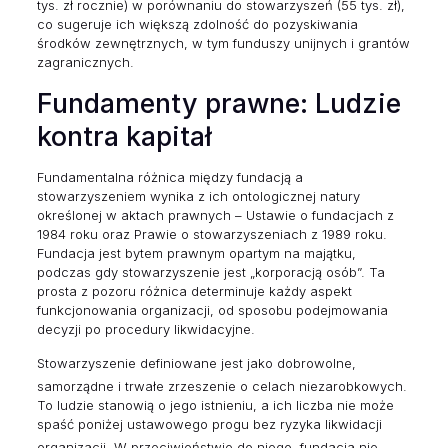
tys. zł rocznie) w porównaniu do stowarzyszeń (55 tys. zł),
co sugeruje ich większą zdolność do pozyskiwania
środków zewnętrznych, w tym funduszy unijnych i grantów
zagranicznych.
Fundamenty prawne: Ludzie
kontra kapitał
Fundamentalna różnica między fundacją a
stowarzyszeniem wynika z ich ontologicznej natury
określonej w aktach prawnych – Ustawie o fundacjach z
1984 roku oraz Prawie o stowarzyszeniach z 1989 roku.
Fundacja jest bytem prawnym opartym na majątku,
podczas gdy stowarzyszenie jest „korporacją osób”. Ta
prosta z pozoru różnica determinuje każdy aspekt
funkcjonowania organizacji, od sposobu podejmowania
decyzji po procedury likwidacyjne.
Stowarzyszenie definiowane jest jako dobrowolne,
samorządne i trwałe zrzeszenie o celach niezarobkowych.
To ludzie stanowią o jego istnieniu, a ich liczba nie może
spaść poniżej ustawowego progu bez ryzyka likwidacji
organizacji.
W przeciwieństwie do niego, fundacja nie