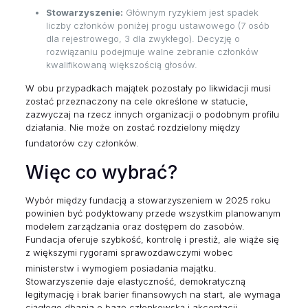
Stowarzyszenie:
Głównym ryzykiem jest spadek
liczby członków poniżej progu ustawowego (7 osób
dla rejestrowego, 3 dla zwykłego). Decyzję o
rozwiązaniu podejmuje walne zebranie członków
kwalifikowaną większością głosów.
W obu przypadkach majątek pozostały po likwidacji musi
zostać przeznaczony na cele określone w statucie,
zazwyczaj na rzecz innych organizacji o podobnym profilu
działania. Nie może on zostać rozdzielony między
fundatorów czy członków.
Więc co wybrać?
Wybór między fundacją a stowarzyszeniem w 2025 roku
powinien być podyktowany przede wszystkim planowanym
modelem zarządzania oraz dostępem do zasobów.
Fundacja oferuje szybkość, kontrolę i prestiż, ale wiąże się
z większymi rygorami sprawozdawczymi wobec
ministerstw i wymogiem posiadania majątku.
Stowarzyszenie daje elastyczność, demokratyczną
legitymację i brak barier finansowych na start, ale wymaga
ciągłego dbania o bazę członkowską i akceptacji