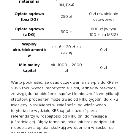
notarialna
majątku)
Opłata sądowa
0 zł (zwolnienie
250 zł
(bez DG)
ustawowe)
Opłata sądowa
600 zł (w tym
500 zł
(z DG)
100 zł za MSIG)
Wypisy
ok. 6 – 20 zł za
aktu/dokumentó
0 zł
stronę
w
Minimalny
ok. 1000 – 2000
0 zł
kapitał
zł
Warto podkreślić, że czas oczekiwania na wpis do KRS w
2025 roku wynosi teoretycznie 7 dni, jednak w praktyce,
ze względu na obłożenie sądów i konieczność weryfikacji
statutów, proces ten może trwać od kilku tygodni do kilku
miesięcy. Nasi Klienci w zależności od właściwego
terytorialnie wydziału KRS są „obsłużeni” przez
referendarzy w rozpiętości od kilku dni do miesiąca
(uśredniając). Błędy formalne, takie jak brak podpisu lub
niepoprawna opłata, skutkują zwróceniem wniosku, co