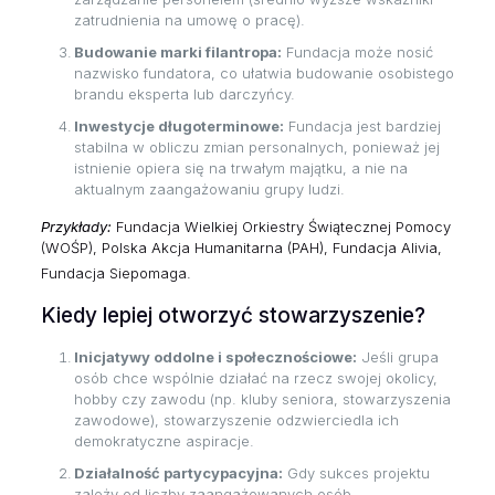
zatrudnienia na umowę o pracę).
Budowanie marki filantropa:
Fundacja może nosić
nazwisko fundatora, co ułatwia budowanie osobistego
brandu eksperta lub darczyńcy.
Inwestycje długoterminowe:
Fundacja jest bardziej
stabilna w obliczu zmian personalnych, ponieważ jej
istnienie opiera się na trwałym majątku, a nie na
aktualnym zaangażowaniu grupy ludzi.
Przykłady:
Fundacja Wielkiej Orkiestry Świątecznej Pomocy
(WOŚP), Polska Akcja Humanitarna (PAH), Fundacja Alivia,
Fundacja Siepomaga.
Kiedy lepiej otworzyć stowarzyszenie?
Inicjatywy oddolne i społecznościowe:
Jeśli grupa
osób chce wspólnie działać na rzecz swojej okolicy,
hobby czy zawodu (np. kluby seniora, stowarzyszenia
zawodowe), stowarzyszenie odzwierciedla ich
demokratyczne aspiracje.
Działalność partycypacyjna:
Gdy sukces projektu
zależy od liczby zaangażowanych osób