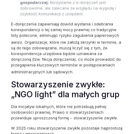
gospodarczej:
Korzystanie z e-doręczeń jest
dobrowolne, ale zalecane ze względu na wygodę i
szybkość komunikacji z urzędami.
E-doręczenia zapewniają dowód wysłania i odebrania
korespondencji o tej samej mocy prawnej co tradycyjne
listy polecone, eliminując ryzyko zagubienia papierowych
awizo.
Organizacje, które nie założą skrzynki w terminie, a
są do tego zobowiązane, muszą liczyć się z tym, że
korespondencja urzędowa będzie uznawana za
doręczoną (tzw. fikcja doręczenia), co może prowadzić do
przegapienia kluczowych terminów w postępowaniach
administracyjnych lub sądowych.
Stowarzyszenie zwykłe:
„NGO light” dla małych grup
Dla inicjatyw lokalnych, które nie potrzebują pełnej
osobowości prawnej, Prawo o stowarzyszeniach
przewiduje uproszczoną formę – stowarzyszenie zwykłe.
W 2025 roku stowarzyszenie zwykłe pozostaje najprostszą
formą samoorganizacji: