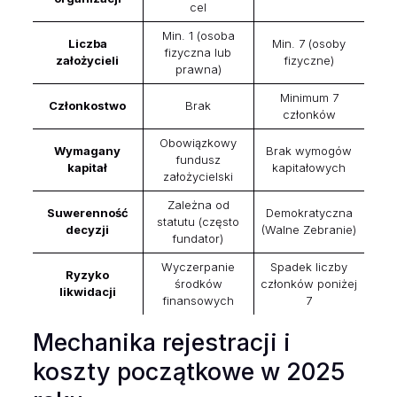
cel
Min. 1 (osoba
Liczba
Min. 7 (osoby
fizyczna lub
założycieli
fizyczne)
prawna)
Minimum 7
Członkostwo
Brak
członków
Obowiązkowy
Wymagany
Brak wymogów
fundusz
kapitał
kapitałowych
założycielski
Zależna od
Suwerenność
Demokratyczna
statutu (często
decyzji
(Walne Zebranie)
fundator)
Wyczerpanie
Spadek liczby
Ryzyko
środków
członków poniżej
likwidacji
finansowych
7
Mechanika rejestracji i
koszty początkowe w 2025