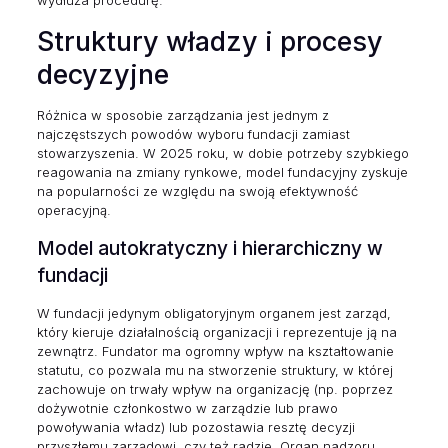
wydłuża procedurę.
Struktury władzy i procesy
decyzyjne
Różnica w sposobie zarządzania jest jednym z
najczęstszych powodów wyboru fundacji zamiast
stowarzyszenia. W 2025 roku, w dobie potrzeby szybkiego
reagowania na zmiany rynkowe, model fundacyjny zyskuje
na popularności ze względu na swoją efektywność
operacyjną.
Model autokratyczny i hierarchiczny w
fundacji
W fundacji jedynym obligatoryjnym organem jest zarząd,
który kieruje działalnością organizacji i reprezentuje ją na
zewnątrz. Fundator ma ogromny wpływ na kształtowanie
statutu, co pozwala mu na stworzenie struktury, w której
zachowuje on trwały wpływ na organizację (np. poprzez
dożywotnie członkostwo w zarządzie lub prawo
powoływania władz) lub pozostawia resztę decyzji
przyszłemu zarządowi, czy też radzie. Organ nadzoru