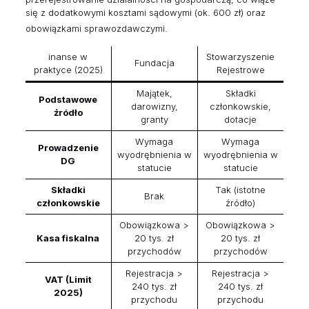
się z dodatkowymi kosztami sądowymi (ok. 600 zł) oraz
obowiązkami sprawozdawczymi.
inanse w
Stowarzyszenie
Fundacja
praktyce (2025)
Rejestrowe
Majątek,
Składki
Podstawowe
darowizny,
członkowskie,
źródło
granty
dotacje
Wymaga
Wymaga
Prowadzenie
wyodrębnienia w
wyodrębnienia w
DG
statucie
statucie
Składki
Tak (istotne
Brak
członkowskie
źródło)
Obowiązkowa >
Obowiązkowa >
Kasa fiskalna
20 tys. zł
20 tys. zł
przychodów
przychodów
Rejestracja >
Rejestracja >
VAT (Limit
240 tys. zł
240 tys. zł
2025)
przychodu
przychodu