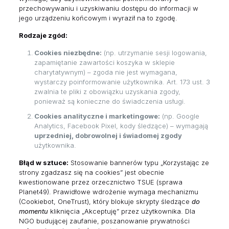
przechowywaniu i uzyskiwaniu dostępu do informacji w
jego urządzeniu końcowym i wyraził na to zgodę.
Rodzaje zgód:
Cookies niezbędne:
(np. utrzymanie sesji logowania,
zapamiętanie zawartości koszyka w sklepie
charytatywnym) – zgoda nie jest wymagana,
wystarczy poinformowanie użytkownika. Art. 173 ust. 3
zwalnia te pliki z obowiązku uzyskania zgody,
ponieważ są konieczne do świadczenia usługi.
Cookies analityczne i marketingowe:
(np. Google
Analytics, Facebook Pixel, kody śledzące) – wymagają
uprzedniej, dobrowolnej i świadomej zgody
użytkownika.
Błąd w sztuce:
Stosowanie bannerów typu „Korzystając ze
strony zgadzasz się na cookies” jest obecnie
kwestionowane przez orzecznictwo TSUE (sprawa
Planet49). Prawidłowe wdrożenie wymaga mechanizmu
(Cookiebot, OneTrust), który blokuje skrypty śledzące
do
momentu
kliknięcia „Akceptuję” przez użytkownika. Dla
NGO budującej zaufanie, poszanowanie prywatności