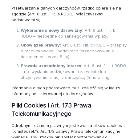
Przetwarzanie danych darczyńców rzadko opiera się na
zgodzie (Art. 6 ust. 1 lit. a RODO). Właściwszymi
podstawami są:
Wykonanie umowy darowizny:
Art. 6 ust. 1 lit. b
RODO – niezbędne do zaksięgowania wpłaty.
Obowiązek prawny:
Art. 6 ust. 1 lit. c RODO – przepisy
o rachunkowości i podatkach (przechowywanie
dokumentacji przez 5 lat).
Prawnie uzasadniony interes:
Art. 6 ust. 1 lit. f RODO
– np. wysłanie podziękowania za wpłatę lub
utrzymywanie relacji z darczyńcą (fundraising).
Informacja o tych podstawach musi znaleźć się w klauzuli
informacyjnej skierowanej do darczyńców.
Pliki Cookies i Art. 173 Prawa
Telekomunikacyjnego
Odrębnym reżimem prawnym jest kwestia plików cookies
(„ciasteczek”). Art. 173 ustawy Prawo telekomunikacyjne
wymaga, aby użytkownik został poinformowany o