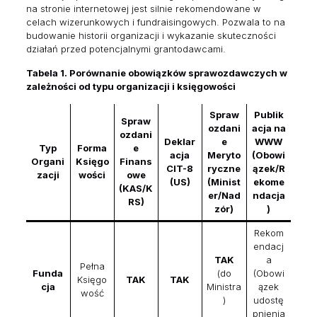
na stronie internetowej jest silnie rekomendowane w
celach wizerunkowych i fundraisingowych. Pozwala to na
budowanie historii organizacji i wykazanie skuteczności
działań przed potencjalnymi grantodawcami.
Tabela 1. Porównanie obowiązków sprawozdawczych w
zależności od typu organizacji i księgowości
Spraw
Publik
Spraw
ozdani
acja na
ozdani
Deklar
e
WWW
Typ
Forma
e
acja
Meryto
(Obowi
Organi
Księgo
Finans
CIT-8
ryczne
ązek/R
zacji
wości
owe
(US)
(Minist
ekome
(KAS/K
er/Nad
ndacja
RS)
zór)
)
Rekom
endacj
TAK
a
Pełna
Funda
(do
(Obowi
Księgo
TAK
TAK
cja
Ministra
ązek
wość
)
udostę
pnienia