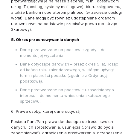
przetwarzającym je na nasze zlecenie, m.in.: dostawcom
usług IT (hosting, systemy mailingowe), biuru księgowemu,
a także bankom i operatorom płatności (w zakresie obsługi
wpłat). Dane mogą być również udostępniane organom
uprawnionym na podstawie przepisów prawa (np. Urząd
Skarbowy).
5. Okres przechowywania danych
Dane przetwarzane na podstawie zgody – do
momentu jej wycofania.
Dane dotyczące darowizn – przez okres 5 lat, licząc
od końca roku kalendarzowego, w którym upłynął
termin płatności podatku (zgodnie z Ordynacją
podatkową).
Dane przetwarzane na podstawie uzasadnionego
interesu – do momentu wniesienia skutecznego
sprzeciwu.
6. Prawa osoby, której dane dotyczą
Posiada Pani/Pan prawo do: dostępu do treści swoich
danych, ich sprostowania, usunięcia („prawo do bycia
zapomnianym”), ograniczenia przetwarzania, przenoszenia