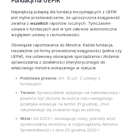
Fundacji na UEPiK
Największą pułapką dla fundacji korzystających z UEPiK
jest mylne przeświadczenie, że uproszczona księgowość
zwalnia z
wszelkich
raportów rocznych. Tymczasem
ustawa o fundacjach jest w tym zakresie autonomiczna
względem ustawy o rachunkowości.
Obowiązek raportowania do Ministra: Każda fundacja,
niezależnie od formy prowadzonej księgowości (pełna czy
UEPiK), ma ustawowy obowiązek sporządzenia i złożenia
sprawozdania z działalności (merytorycznego) do
właściwego ministra wskazanego w statucie.
Podstawa prawna:
Art. 12 ust. 2 ustawy o
fundacjach.
Termin:
Sprawozdanie obejmuje rok kalendarzowy i
powinno być złożone do końca roku następnego
(praktyka wskazuje na termin 31 grudnia), choć
rekomenduje się zrobienie tego wcześniej.
Wzór:
Od 2023 r. obowiązuje nowy, jednolity wzór
sprawozdania określony w rozporządzeniu Ministra
Sprawiedliwości z dnia 20 grudnia 2022 r..