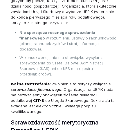
(przychody poniżej 100 tys. zł, brak statusu OPP, brak
działalności gospodarczej). Organizacja, która skutecznie
zawiadomi Urząd Skarbowy o wyborze UEPiK (w terminie
do końca pierwszego miesiąca roku podatkowego),
korzysta z istotnego przywileju:
Nie sporządza rocznego sprawozdania
finansowego
w rozumieniu ustawy o rachunkowości
(bilans, rachunek zysków i strat, informacja
dodatkowa).
W konsekwencji, nie ma obowiązku wysyłania
sprawozdania do Szefa Krajowej Administracji
Skarbowej (KAS) ani do KRS (dla rejestru
przedsiębiorców).
Ważne zastrzeżenie:
Zwolnienie to dotyczy wyłącznie
sprawozdania finansowego
. Organizacja na UEPiK nadal
ma bezwzględny obowiązek złożenia deklaracji
podatkowej
CIT-8
do Urzędu Skarbowego. Deklaracja ta
składana jest elektronicznie i wymaga podpisu
kwalifikowanego.
Sprawozdawczość merytoryczna