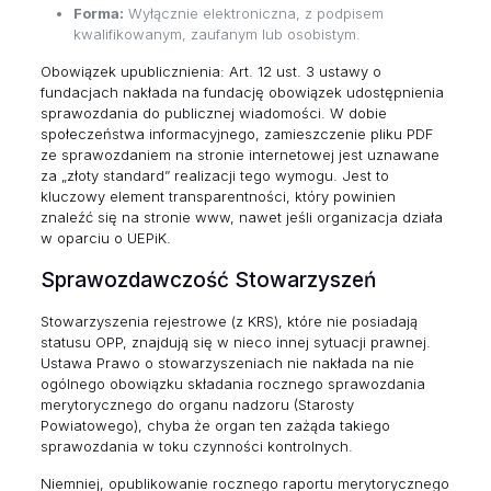
Forma:
Wyłącznie elektroniczna, z podpisem
kwalifikowanym, zaufanym lub osobistym.
Obowiązek upublicznienia: Art. 12 ust. 3 ustawy o
fundacjach nakłada na fundację obowiązek udostępnienia
sprawozdania do publicznej wiadomości. W dobie
społeczeństwa informacyjnego, zamieszczenie pliku PDF
ze sprawozdaniem na stronie internetowej jest uznawane
za „złoty standard” realizacji tego wymogu. Jest to
kluczowy element transparentności, który powinien
znaleźć się na stronie www, nawet jeśli organizacja działa
w oparciu o UEPiK.
Sprawozdawczość Stowarzyszeń
Stowarzyszenia rejestrowe (z KRS), które nie posiadają
statusu OPP, znajdują się w nieco innej sytuacji prawnej.
Ustawa Prawo o stowarzyszeniach nie nakłada na nie
ogólnego obowiązku składania rocznego sprawozdania
merytorycznego do organu nadzoru (Starosty
Powiatowego), chyba że organ ten zażąda takiego
sprawozdania w toku czynności kontrolnych.
Niemniej, opublikowanie rocznego raportu merytorycznego