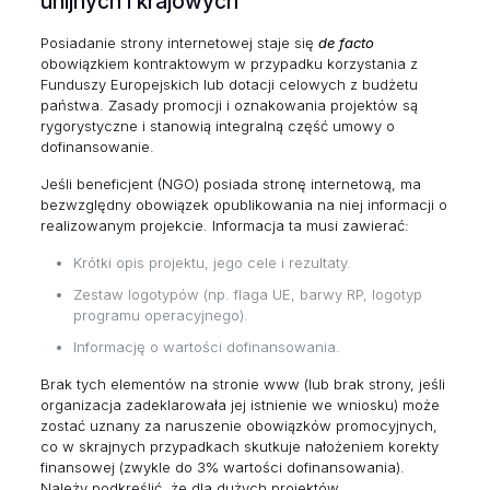
unijnych i krajowych
Posiadanie strony internetowej staje się
de facto
obowiązkiem kontraktowym w przypadku korzystania z
Funduszy Europejskich lub dotacji celowych z budżetu
państwa. Zasady promocji i oznakowania projektów są
rygorystyczne i stanowią integralną część umowy o
dofinansowanie.
Jeśli beneficjent (NGO) posiada stronę internetową, ma
bezwzględny obowiązek opublikowania na niej informacji o
realizowanym projekcie. Informacja ta musi zawierać:
Krótki opis projektu, jego cele i rezultaty.
Zestaw logotypów (np. flaga UE, barwy RP, logotyp
programu operacyjnego).
Informację o wartości dofinansowania.
Brak tych elementów na stronie www (lub brak strony, jeśli
organizacja zadeklarowała jej istnienie we wniosku) może
zostać uznany za naruszenie obowiązków promocyjnych,
co w skrajnych przypadkach skutkuje nałożeniem korekty
finansowej (zwykle do 3% wartości dofinansowania).
Należy podkreślić, że dla dużych projektów