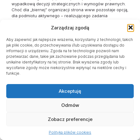
wypadkową decyzji strategicznych i wymogów prawnych.
Choć dla „biernej” organizacji strona www pozostaje opcją,
dla podmiotu aktywnego – realizującego zadania
publiczne, pozyskującego darowizny i dbającego o
Zarządzaj zgodą
transparentność – staje się ona centrum operacyjnym,
podlegającym rygorystycznym regulacjom dostępności
(WCAG), prywatności (RODO/Cookies) oraz
Aby zapewnić jak najlepsze wrażenia, korzystamy z technologii, takich
jak pliki cookie, do przechowywania i/lub uzyskiwania dostępu do
sprawozdawczości (publikacja raportów merytorycznych,
informacji o urządzeniu. Zgoda na te technologie pozwoli nam
nawet przy UEPiK). Zrozumienie i wdrożenie omówionych
przetwarzać dane, takie jak zachowanie podczas przeglądania lub
standardów nie tylko zabezpiecza organizację przed
unikalne identyfikatory na tej stronie. Brak wyrażenia zgody lub
ryzykiem prawnym, ale przede wszystkim buduje kapitał
wycofanie zgody może niekorzystnie wpłynąć na niektóre cechy i
zaufania społecznego, bez którego misja trzeciego sektora
funkcje.
nie może być skutecznie realizowana.
Aspekty marketingowe i
Akceptuję
wizerunkowe
Odmów
Jeśli interesują Cię aspekty wizerunkowe, polecamy
artykuł, który opowie Ci jak powinna wyglądać strona
Zobacz preferencje
NGO w aspekcie typowo marketingowym i
wizerunkowym
Polityka plików cookies