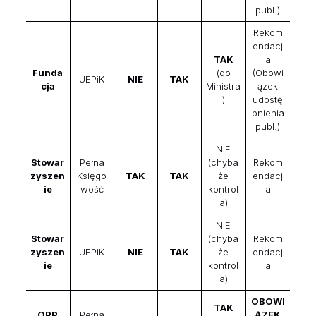
publ.)
Rekom
endacj
TAK
a
Funda
(do
(Obowi
UEPiK
NIE
TAK
cja
Ministra
ązek
)
udostę
pnienia
publ.)
NIE
Stowar
Pełna
(chyba
Rekom
zyszen
Księgo
TAK
TAK
że
endacj
ie
wość
kontrol
a
a)
NIE
Stowar
(chyba
Rekom
zyszen
UEPiK
NIE
TAK
że
endacj
ie
kontrol
a
a)
OBOWI
TAK
OPP
Pełna
ĄZEK