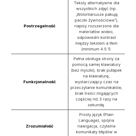
Teksty alternatywne dla
wszystkich zdjęć (np.
„Wolontariusze pakują
paczki żywnościowe”),
Postrzegalność
napisy rozszerzone dla
materiałów wideo,
odpowiedni kontrast
między tekstem a tłem
(minimum 4.5:1).
Pełna obsługa strony za
pomocą samej klawiatury
(bez myszki), brak pułapek
na klawiaturę,
Funkcjonalność
wystarczający czas na
przeczytanie komunikatów,
brak treści migających
częściej niż 3 razy na
sekundę.
Prosty język (Plain
Language), spójna
Zrozumiałość
nawigacja, czytelne
komunikaty błędów w