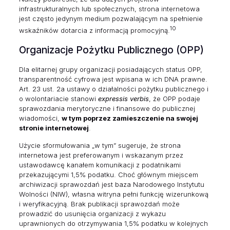
infrastrukturalnych lub społecznych, strona internetowa
jest często jedynym medium pozwalającym na spełnienie
10
wskaźników dotarcia z informacją promocyjną.
Organizacje Pożytku Publicznego (OPP)
Dla elitarnej grupy organizacji posiadających status OPP,
transparentność cyfrowa jest wpisana w ich DNA prawne.
Art. 23 ust. 2a ustawy o działalności pożytku publicznego i
o wolontariacie stanowi
expressis verbis
, że OPP podaje
sprawozdania merytoryczne i finansowe do publicznej
wiadomości,
w tym poprzez zamieszczenie na swojej
stronie internetowej
.
Użycie sformułowania „w tym” sugeruje, że strona
internetowa jest preferowanym i wskazanym przez
ustawodawcę kanałem komunikacji z podatnikami
przekazującymi 1,5% podatku. Choć głównym miejscem
archiwizacji sprawozdań jest baza Narodowego Instytutu
Wolności (NIW), własna witryna pełni funkcję wizerunkową
i weryfikacyjną. Brak publikacji sprawozdań może
prowadzić do usunięcia organizacji z wykazu
uprawnionych do otrzymywania 1,5% podatku w kolejnych